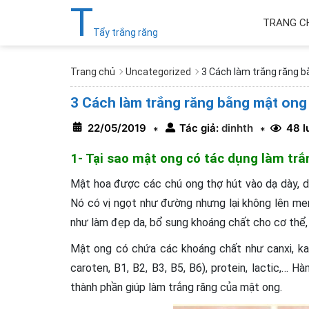
T
TRANG C
Tẩy trắng răng
Trang chủ
Uncategorized
3 Cách làm trắng răng b
3 Cách làm trắng răng bằng mật ong
22/05/2019
Tác giả:
dinhth
48 l
*
*
1- Tại sao mật ong có tác dụng làm trắ
Mật hoa được các chú ong thợ hút vào dạ dày, d
Nó có vị ngọt như đường nhưng lại không lên me
như làm đẹp da, bổ sung khoáng chất cho cơ thể, 
Mật ong có chứa các khoáng chất như canxi, kali,
caroten, B1, B2, B3, B5, B6), protein, lactic,… 
thành phần giúp làm trắng răng của mật ong.