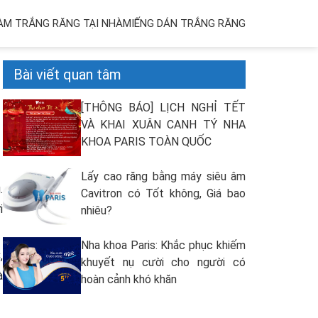
ÀM TRẮNG RĂNG TẠI NHÀ
MIẾNG DÁN TRẮNG RĂNG
Bài viết quan tâm
[THÔNG BÁO] LỊCH NGHỈ TẾT
VÀ KHAI XUÂN CANH TÝ NHA
KHOA PARIS TOÀN QUỐC
Lấy cao răng bằng máy siêu âm
.
Cavitron có Tốt không, Giá bao
i
nhiêu?
Nha khoa Paris: Khắc phục khiếm
,
khuyết nụ cười cho người có
à
hoàn cảnh khó khăn