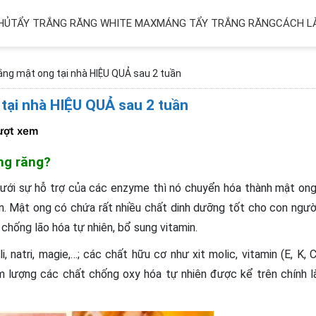
HỦ
TẨY TRẮNG RĂNG WHITE MAX
MÁNG TẨY TRẮNG RĂNG
CÁCH L
ằng mật ong tại nhà HIỆU QUẢ sau 2 tuần
 tại nhà HIỆU QUẢ sau 2 tuần
ượt xem
ng răng?
ưới sự hỗ trợ của các enzyme thì nó chuyển hóa thành mật ong
n. Mật ong có chứa rất nhiều chất dinh dưỡng tốt cho con ngườ
chống lão hóa tự nhiên, bổ sung vitamin.
 natri, magie,…; các chất hữu cơ như xit molic, vitamin (E, K, C
Hàm lượng các chất chống oxy hóa tự nhiên được kể trên chính l