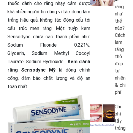
thuốc dành cho răng nhạy cảm được
răng
khá nhiều người tin dùng vì tác dụng làm
như
trắng hiệu quả, không tác động xấu tới
thế
nào?
cấu trúc men răng. Một tuýp kem
Cách
Sensodyne chứa các thành phần như:
làm
Sodium Fluoride 0,221%,
răng
Glycerin, Sodium Methyl Cocoyl
thỏ
Taurate, Sodium Hydroxide…
Kem đánh
đẹp
răng Sensodyne Mỹ
là dòng chính
tự
nhiên
cống, đảm bảo chất lượng và độ an
& chi
toàn nhất.
phí
Chi
phí
tẩy
trắng