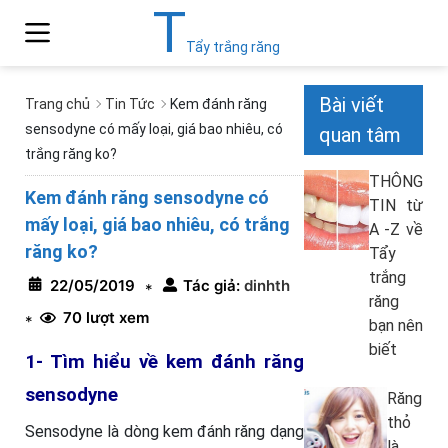
T
Tẩy trắng răng
Bài viết
Trang chủ
Tin Tức
Kem đánh răng
sensodyne có mấy loại, giá bao nhiêu, có
quan tâm
trắng răng ko?
THÔNG
Kem đánh răng sensodyne có
TIN từ
mấy loại, giá bao nhiêu, có trắng
A -Z về
răng ko?
Tẩy
trắng
22/05/2019
Tác giả:
dinhth
*
răng
70 lượt xem
*
bạn nên
biết
1- Tìm hiểu về kem đánh răng
sensodyne
Răng
thỏ
Sensodyne là dòng kem đánh răng dạng
là