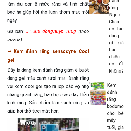
đánh
làm dịu cơn ê nhức răng và tinh chất
răng
bạc hà giúp hởi thở luôn thơm mát mỗi
Ngọc
ngày.
Châu
có tác
Giá bán:
51.000 đồng/tuýp 100g
(theo
dụng
lazada)
.
gì, giá
bao
➥ Kem đánh răng sensodyne Cool
nhiêu,
gel
có tốt
Đây là dạng kem đánh răng giảm ê buốt
không?
dạng gel màu xanh tươi mát. Đánh răng
Kem
với kem cool gel tạo ra lớp bảo vệ nhẹ
đánh
nhàng quanh răng, bao bọc các dây thần
răng
kinh răng. Sản phẩm làm sạch răng và
kodomo
giúp hơi thở tươi mát hơn.
cho bé
mấy
tuổi, giá