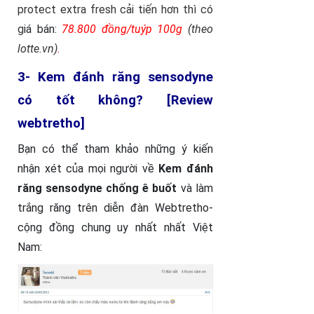
protect extra fresh cải tiến hơn thì có
g
iá bán:
78.8
00 đồng/tuýp 100g
(theo
lotte.vn)
.
3- Kem đánh răng sensodyne
có tốt không? [Review
webtretho]
Bạn có thể tham khảo những ý kiến
nhận xét của mọi người về
Kem đánh
răng sensodyne chống ê buốt
và làm
trắng răng trên diễn đàn Webtretho-
cộng đồng chung uy nhất nhất Việt
Nam: