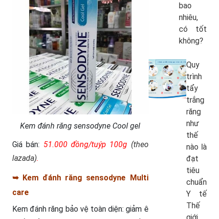
bao
nhiêu,
có tốt
không?
Quy
trình
tẩy
trắng
răng
như
Kem đánh răng sensodyne Cool gel
thế
Giá bán:
51.000 đồng/tuýp 100g
(theo
nào là
lazada)
.
đạt
tiêu
➥ Kem đánh răng sensodyne Multi
chuẩn
care
Y tế
Thế
Kem đánh răng bảo vệ toàn diện: giảm ê
giới