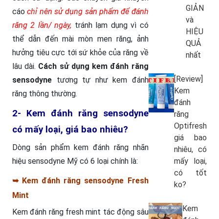
GIẢN
cáo
chỉ nên sử dụng sản phẩm để đánh
và
răng 2 lần/ ngày,
tránh lạm dụng vì có
HIỆU
thể dẫn đến mài mòn men răng, ảnh
QUẢ
hưởng tiêu cực tới sứ khỏe của răng về
nhất
lâu dài.
Cách sử dụng kem đánh răng
[Review]
sensodyne
tương tự như kem đánh
Kem
răng thông thường.
đánh
2- Kem đánh răng sensodyne
răng
Optifresh
có mấy loại, giá bao nhiêu?
giá bao
Dòng sản phẩm kem đánh răng nhãn
nhiêu, có
hiệu sensodyne Mỹ có 6 loại chính là:
mấy loại,
có tốt
➥ Kem đánh răng sensodyne Fresh
ko?
Mint
Kem
Kem đánh răng fresh mint tác động sâu