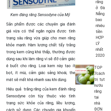
răng
ở Đà
Nẵng
Kem đáng răng Sensodyne của Mỹ
bao
Sản phẩm được các chuyên gia đánh
nhiêu
giá vừa có thể ngăn ngừa được tình
tiền
HỢP
trạng sâu răng vừa giúp cho men răng
LÝ
khỏe mạnh. Hàm lượng chất tẩy trắng
nhất
trong kem cũng khá thấp, thường được
2020
dùng sau khi làm răng vì sẽ đỡ cảm giác
ê buốt cho răng. Loại kem này tạo ít
TOP
bọt, ít mùi, cảm giác sảng khoái, the
7cách
trị tụt
mát sẽ mất khá nhanh sau khi dùng.
nướu
Hiệu quả trắng răng của kem đánh răng
răng
Sensodyne còn tùy thuộc vào tình
tại
trạng sức khỏe của răng, liều lượng,
nhà
ĐƠN
cách sử dụng. Các chuyên gia khuyến