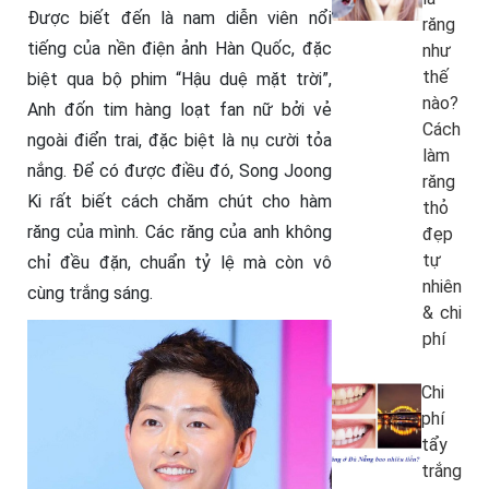
Được biết đến là nam diễn viên nổi
răng
tiếng của nền điện ảnh Hàn Quốc, đặc
như
thế
biệt qua bộ phim “Hậu duệ mặt trời”,
nào?
Anh đốn tim hàng loạt fan nữ bởi vẻ
Cách
ngoài điển trai, đặc biệt là nụ cười tỏa
làm
nắng. Để có được điều đó, Song Joong
răng
Ki rất biết cách chăm chút cho hàm
thỏ
răng của mình. Các răng của anh không
đẹp
tự
chỉ đều đặn, chuẩn tỷ lệ mà còn vô
nhiên
cùng trắng sáng.
& chi
phí
Chi
phí
tẩy
trắng