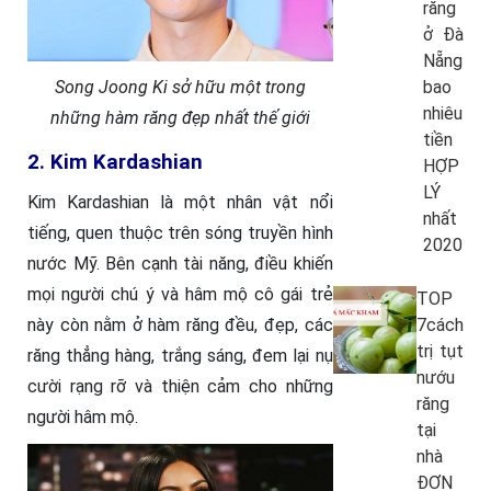
răng
ở Đà
Nẵng
Song Joong Ki sở hữu một trong
bao
nhiêu
những hàm răng đẹp nhất thế giới
tiền
2. Kim Kardashian
HỢP
LÝ
Kim Kardashian là một nhân vật nổi
nhất
tiếng, quen thuộc trên sóng truyền hình
2020
nước Mỹ. Bên cạnh tài năng, điều khiến
mọi người chú ý và hâm mộ cô gái trẻ
TOP
này còn nằm ở hàm răng đều, đẹp, các
7cách
trị tụt
răng thẳng hàng, trắng sáng, đem lại nụ
nướu
cười rạng rỡ và thiện cảm cho những
răng
người hâm mộ.
tại
nhà
ĐƠN