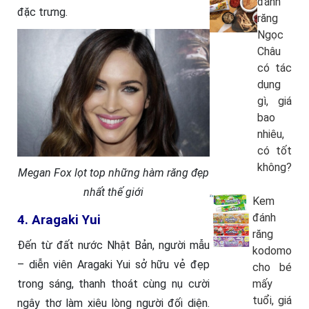
đánh
đặc trưng.
răng
Ngọc
Châu
có tác
dụng
gì, giá
bao
nhiêu,
có tốt
không?
Megan Fox lọt top những hàm răng đẹp
nhất thế giới
Kem
đánh
4. Aragaki Yui
răng
Đến từ đất nước Nhật Bản, người mẫu
kodomo
– diễn viên Aragaki Yui sở hữu vẻ đẹp
cho bé
mấy
trong sáng, thanh thoát cùng nụ cười
tuổi, giá
ngây thơ làm xiêu lòng người đối diện.