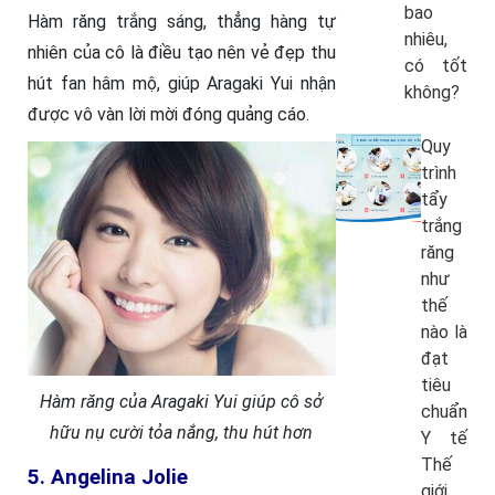
bao
Hàm răng trắng sáng, thẳng hàng tự
nhiêu,
nhiên của cô là điều tạo nên vẻ đẹp thu
có tốt
hút fan hâm mộ, giúp Aragaki Yui nhận
không?
được vô vàn lời mời đóng quảng cáo.
Quy
trình
tẩy
trắng
răng
như
thế
nào là
đạt
tiêu
Hàm răng của Aragaki Yui giúp cô sở
chuẩn
hữu nụ cười tỏa nắng, thu hút hơn
Y tế
Thế
5. Angelina Jolie
giới