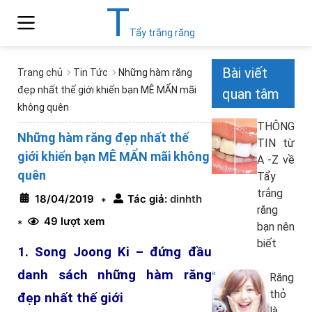
T
Tẩy trắng răng
Bài viết
Trang chủ
Tin Tức
Những hàm răng
đẹp nhất thế giới khiến bạn MÊ MẨN mãi
quan tâm
không quên
THÔNG
Những hàm răng đẹp nhất thế
TIN từ
giới khiến bạn MÊ MẨN mãi không
A -Z về
quên
Tẩy
trắng
18/04/2019
Tác giả:
dinhth
*
răng
49 lượt xem
*
bạn nên
biết
1. Song Joong Ki – đứng đầu
danh sách những hàm răng
Răng
thỏ
đẹp nhất thế giới
là