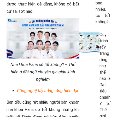
bao
được thực hiện dễ dàng, không có bất
nhiêu,
cứ sai sót nào.
có tốt
không?
Quy
trình
tẩy
trắng
răng
Nha khoa Paris có tốt không? – Thể
như
hiện ở đội ngũ chuyên gia giàu kinh
thế
nào là
nghiệm
đạt
Công nghệ tẩy trắng răng hiện đại
tiêu
chuẩn
Ban đầu cũng rất nhiều người băn khoăn
Y tế
nha khoa Paris có tốt không nhưng khi
Thế
giới
biết về Paris đang sở hữu độc quyền