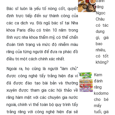
đánh
răng
Bác sĩ luôn là yếu tố nòng cốt, quyết
Ngọc
định trực tiếp đến sự thành công của
Châu
các ca dịch vụ. Đôị ngũ bác sĩ tại Nha
có tác
khoa Paris đều có trên 10 năm trong
dụng
lĩnh vực nha khoa thẩm mỹ, có thể chẩn
gì, giá
bao
đoán tình trạng và mức độ nhiễm màu
nhiêu,
răng của từng người để đưa ra phác đồ
có tốt
điều trị một cách chính xác nhất.
không?
Ngoài ra, họ cũng là người “làm chủ”
Kem
được công nghệ tẩy trắng hiện đại vì
đánh
đã được đào tạo bài bản và thường
răng
xuyên được tham gia các hội thảo về
kodomo
răng hàm mặt với các chuyên gia nước
cho bé
ngoài, chính vì thế toàn bộ quy trình tẩy
mấy
trắng răng với công nghệ hiện đại sẽ
tuổi, giá