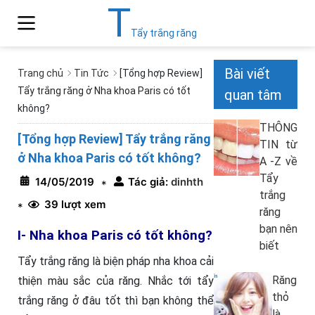
T
Tẩy trắng răng
Bài viết
Trang chủ
Tin Tức
[Tổng hợp Review]
Tẩy trắng răng ở Nha khoa Paris có tốt
quan tâm
không?
THÔNG
[Tổng hợp Review] Tẩy trắng răng
TIN từ
ở Nha khoa Paris có tốt không?
A -Z về
Tẩy
14/05/2019
Tác giả:
dinhth
*
trắng
39 lượt xem
*
răng
bạn nên
I- Nha khoa Paris có tốt không?
biết
Tẩy trắng răng là biện pháp nha khoa cải
Răng
thiện màu sắc của răng. Nhắc tới tẩy
thỏ
trắng răng ở đâu tốt thì bạn không thể
là