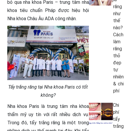
bỏ qua nha khoa Paris – trung tâm nha
răng
khoa tiêu chuẩn Pháp được hiệu hội
như
Nha khoa Châu Âu ADA công nhận.
thế
nào?
Cách
làm
răng
thỏ
đẹp
tự
nhiên
& chi
Tẩy trắng răng tại Nha khoa Paris có tốt
phí
không?
Chi
Nha khoa Paris là trung tâm nha khoa
phí
thẩm mỹ uy tín với rất nhiều dịch vụ.
tẩy
Trong đó, tẩy trắng răng là một trong
trắng
những dịch vụ thế mạnh tại đây. Khi tẩy