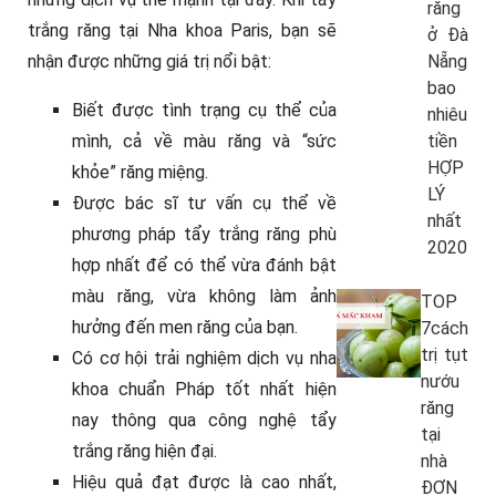
răng
trắng răng tại Nha khoa Paris, bạn sẽ
ở Đà
nhận được những giá trị nổi bật:
Nẵng
bao
Biết được tình trạng cụ thể của
nhiêu
mình, cả về màu răng và “sức
tiền
HỢP
khỏe” răng miệng.
LÝ
Được bác sĩ tư vấn cụ thể về
nhất
phương pháp tẩy trắng răng phù
2020
hợp nhất để có thể vừa đánh bật
màu răng, vừa không làm ảnh
TOP
hưởng đến men răng của bạn.
7cách
trị tụt
Có cơ hội trải nghiệm dịch vụ nha
nướu
khoa chuẩn Pháp tốt nhất hiện
răng
nay thông qua công nghệ tẩy
tại
trắng răng hiện đại.
nhà
Hiệu quả đạt được là cao nhất,
ĐƠN