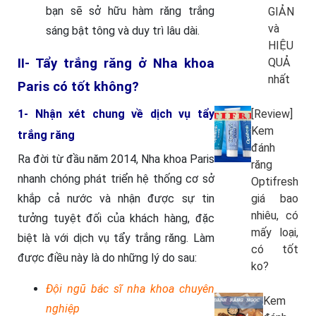
bạn sẽ sở hữu hàm răng trắng
GIẢN
và
sáng bật tông và duy trì lâu dài.
HIỆU
II- Tẩy trắng răng ở Nha khoa
QUẢ
nhất
Paris có tốt không?
1- Nhận xét chung về dịch vụ tẩy
[Review]
Kem
trắng răng
đánh
Ra đời từ đầu năm 2014, Nha khoa Paris
răng
nhanh chóng phát triển hệ thống cơ sở
Optifresh
khắp cả nước và nhận được sự tin
giá bao
nhiêu, có
tưởng tuyệt đối của khách hàng, đặc
mấy loại,
biệt là với dịch vụ tẩy trắng răng. Làm
có tốt
được điều này là do những lý do sau:
ko?
Đội ngũ bác sĩ nha khoa chuyên
Kem
nghiệp