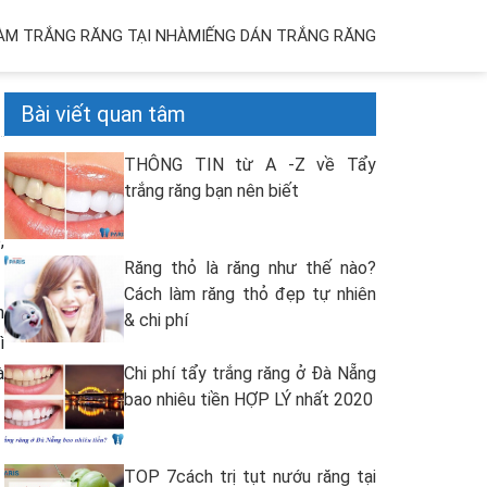
ÀM TRẮNG RĂNG TẠI NHÀ
MIẾNG DÁN TRẮNG RĂNG
Bài viết quan tâm
THÔNG TIN từ A -Z về Tẩy
trắng răng bạn nên biết
,
Răng thỏ là răng như thế nào?
Cách làm răng thỏ đẹp tự nhiên
n
& chi phí
ì
à
Chi phí tẩy trắng răng ở Đà Nẵng
bao nhiêu tiền HỢP LÝ nhất 2020
TOP 7cách trị tụt nướu răng tại