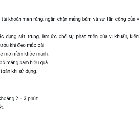
tái khoán men răng, ngăn chặn mảng bám và sự tấn công của v
ác dụng sát trùng, làm ức chế sự phát triển của vi khuẩn, kiể
ướu khi đeo mắc cài.
o vệ mô mềm khỏe mạnh.
i bỏ mảng bám hiệu quả.
toàn khi sử dụng.
khoảng 2 – 3 phút.
t.