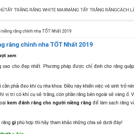
HỦ
TẨY TRẮNG RĂNG WHITE MAX
MÁNG TẨY TRẮNG RĂNG
CÁCH L
i niềng răng chỉnh nha TỐT Nhất 2019
ng răng chỉnh nha TỐT Nhất 2019
ượt xem
ăng sao cho đẹp nhất. Phương pháp được chỉ định cho răng quặp
ì cần phải đeo khí cụ nha khoa. Điều này khiến việc vệ sinh trở nê
hì vị trí có khí cụ sẽ trắng, còn phần răng bên ngoài sẽ vàng ố. V
loại
kem đánh răng cho người niềng răng
để làm sạch răng v
 răng
gì
phù hợp thì hãy tham khảo những chia sẻ dưới đây!