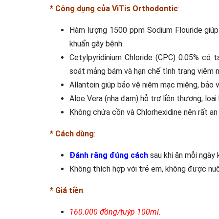
* Công dụng của ViTis Orthodontic
:
Hàm lượng 1500 ppm Sodium Flouride giúp 
khuẩn gây bệnh.
Cetylpyridinium Chloride (CPC) 0.05% có t
soát mảng bám và hạn chế tình trạng viêm n
Allantoin giúp bảo vệ niêm mạc miệng, bả
Aloe Vera (nha đam) hỗ trợ liền thương, loạ
Không chứa cồn và Chlorhexidine nên rất an 
* Cách dùng
:
Đánh răng đúng cách
sau khi ăn mỗi ngày 
Không thích hợp với trẻ em, không được nuố
* Giá tiền
:
160.000 đồng/tuýp 100ml.