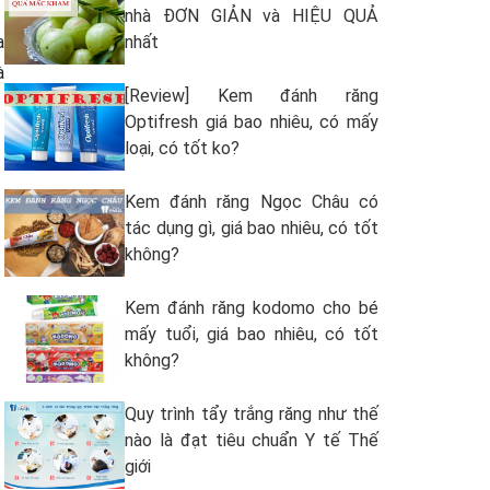
nhà ĐƠN GIẢN và HIỆU QUẢ
a
nhất
à
[Review] Kem đánh răng
Optifresh giá bao nhiêu, có mấy
loại, có tốt ko?
Kem đánh răng Ngọc Châu có
tác dụng gì, giá bao nhiêu, có tốt
không?
Kem đánh răng kodomo cho bé
mấy tuổi, giá bao nhiêu, có tốt
không?
Quy trình tẩy trắng răng như thế
nào là đạt tiêu chuẩn Y tế Thế
giới