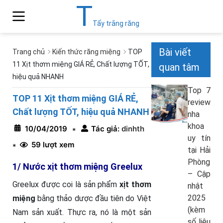
T
Tẩy trắng răng
Bài viết
Trang chủ
Kiến thức răng miệng
TOP
11 Xịt thơm miệng GIÁ RẺ, Chất lượng TỐT,
quan tâm
hiệu quả NHANH
Top 7
TOP 11 Xịt thơm miệng GIÁ RẺ,
review
Chất lượng TỐT, hiệu quả NHANH
nha
khoa
10/04/2019
Tác giả:
dinhth
*
uy tín
59 lượt xem
*
tại Hải
Phòng
1/ Nước xịt thơm miệng Greelux
– Cập
Greelux được coi là sản phẩm
xịt thơm
nhật
2025
miệng
bằng thảo dược đầu tiên do Việt
(kèm
Nam sản xuất. Thực ra, nó là một sản
số liệu