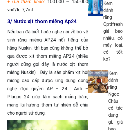
+ Giá tham khảo:
100.000 – 150.000
Kem
vnđ/lọ 7,7ml.
đánh
răng
3/ Nước xịt thơm miệng Ap24
Optifresh
giá bao
Nếu bạn đã biết hoặc nghe nói về bộ vệ
nhiêu, có
sinh răng miệng AP24 nổi tiếng của
mấy loại,
hãng Nuskin, thì bạn cũng không thể bỏ
có tốt
qua được xịt thơm miệng AP24 (nhiều
ko?
người cũng gọi đây là
nước xịt thơm
miệng Nuskin)
. Đây là sản phẩm xịt hôi
Kem
đánh
miệng cao cấp được ứng dụng công
răng
nghệ độc quyền AP – 24 : Anti –
Ngọc
Plaque 24 giúp làm sạch mảng bám,
Châu
mang lại hương thơm tự nhiên dễ chịu
có tác
cho người sử dụng.
dụng
gì, giá
bao