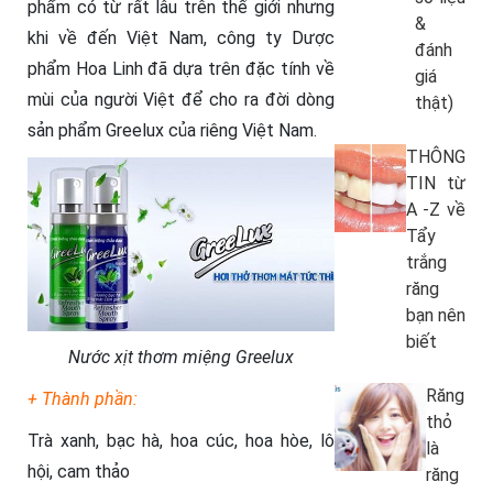
phẩm có từ rất lâu trên thế giới nhưng
&
khi về đến Việt Nam, công ty Dược
đánh
phẩm Hoa Linh đã dựa trên đặc tính về
giá
mùi của người Việt để cho ra đời dòng
thật)
sản phẩm Greelux của riêng Việt Nam.
THÔNG
TIN từ
A -Z về
Tẩy
trắng
răng
bạn nên
biết
Nước xịt thơm miệng Greelux
Răng
+ Thành phần:
thỏ
Trà xanh, bạc hà, hoa cúc, hoa hòe, lô
là
hội, cam thảo
răng