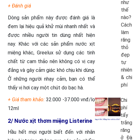
như
+ Đánh giá
thế
nào?
Dòng sản phẩm này được đánh giá là
Cách
đem lại hiệu quả khử mùi nhanh nhất và
làm
được nhiều người tin dùng nhất hiện
răng
nay. Khác với các sản phẩm nước xịt
thỏ
miệng khác, Greelux sử dụng các tinh
đẹp
chất từ cam thảo nên không có vị cay
tự
nhiên
đắng và gây cảm giác khó chịu khi dùng.
& chi
Ở những người nhạy cảm, bạn có thể
phí
thấy vị hơi cay một chút do bạc hà.
+ Giá tham khảo:
32.000 -37.000 vnđ/lọ
Chi
phí
12ml
tẩy
2/ Nước xịt thơm miệng Listerine
trắng
răng
Hầu hết mọi người biết đến với nhãn
ở Đà