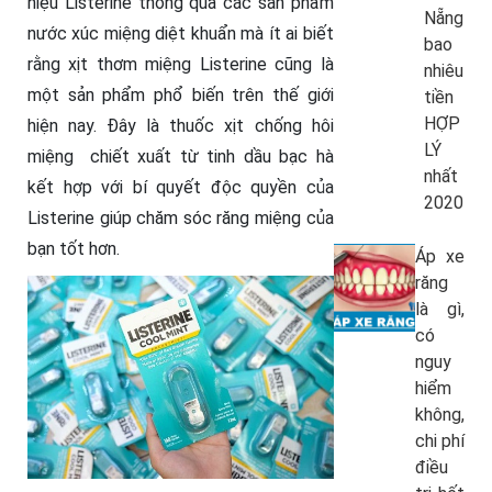
hiệu Listerine thông qua các sản phẩm
Nẵng
nước xúc miệng diệt khuẩn mà ít ai biết
bao
rằng xịt thơm miệng Listerine cũng là
nhiêu
một sản phẩm phổ biến trên thế giới
tiền
HỢP
hiện nay. Đây là thuốc xịt chống hôi
LÝ
miệng chiết xuất từ tinh dầu bạc hà
nhất
kết hợp với bí quyết độc quyền của
2020
Listerine giúp chăm sóc răng miệng của
bạn tốt hơn.
Áp xe
răng
là gì,
có
nguy
hiểm
không,
chi phí
điều