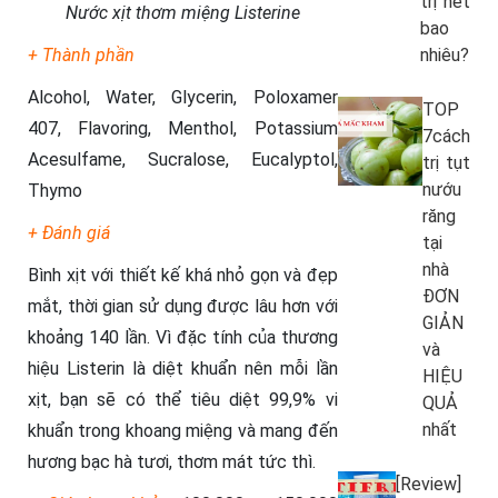
trị hết
Nước xịt thơm miệng Listerine
bao
nhiêu?
+ Thành phần
Alcohol, Water, Glycerin, Poloxamer
TOP
407, Flavoring, Menthol, Potassium
7cách
Acesulfame, Sucralose, Eucalyptol,
trị tụt
nướu
Thymo
răng
+ Đánh giá
tại
nhà
Bình xịt với thiết kế khá nhỏ gọn và đẹp
ĐƠN
mắt, thời gian sử dụng được lâu hơn với
GIẢN
khoảng 140 lần. Vì đặc tính của thương
và
hiệu Listerin là diệt khuẩn nên mỗi lần
HIỆU
xịt, bạn sẽ có thể tiêu diệt 99,9% vi
QUẢ
nhất
khuẩn trong khoang miệng và mang đến
hương bạc hà tươi, thơm mát tức thì.
[Review]