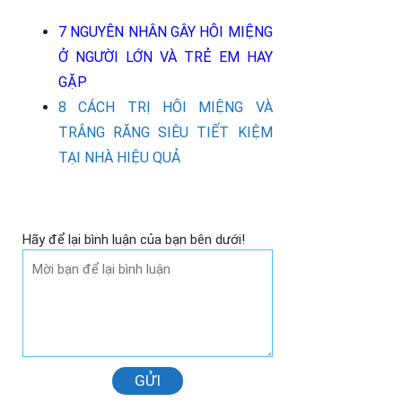
7 NGUYÊN NHÂN GÂY HÔI MIỆNG
Ở NGƯỜI LỚN VÀ TRẺ EM HAY
GẶP
8 CÁCH TRỊ HÔI MIỆNG VÀ
TRẮNG RĂNG SIÊU TIẾT KIỆM
TẠI NHÀ HIỆU QUẢ
Hãy để lại bình luận của bạn bên dưới!
GỬI