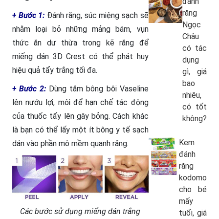
đánh
răng
+ Bước 1:
Đánh răng, súc miệng sạch sẽ
Ngọc
nhằm loại bỏ những mảng bám, vụn
Châu
thức ăn dư thừa trong kẽ răng để
có tác
miếng dán 3D Crest
có thể phát huy
dụng
hiệu quả tẩy trắng tối đa.
gì, giá
bao
+ Bước 2:
Dùng tăm bông bôi Vaseline
nhiêu,
lên nướu lợi, môi để hạn chế tác động
có tốt
của thuốc tẩy lên gây bỏng. Cách khác
không?
là bạn có thể lấy một ít bông y tế sạch
Kem
dán vào phần mô mềm quanh răng.
đánh
răng
kodomo
cho bé
mấy
Các bước sử dụng miếng dán trắng
tuổi, giá