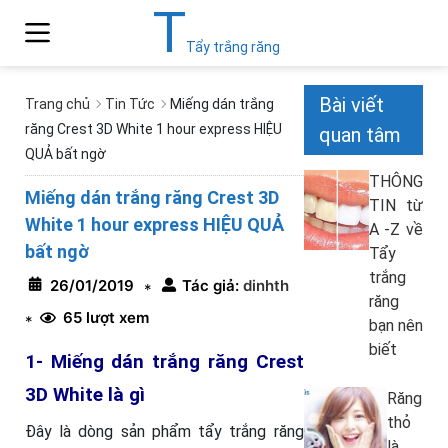
T
Tẩy trắng răng
Bài viết
Trang chủ
Tin Tức
Miếng dán trắng
răng Crest 3D White 1 hour express HIỆU
quan tâm
QUẢ bất ngờ
THÔNG
Miếng dán trắng răng Crest 3D
TIN từ
White 1 hour express HIỆU QUẢ
A -Z về
bất ngờ
Tẩy
trắng
26/01/2019
Tác giả:
dinhth
*
răng
65 lượt xem
*
bạn nên
biết
1- Miếng dán trắng răng Crest
3D White là gì
Răng
thỏ
Đây là dòng sản phẩm tẩy trắng răng
là