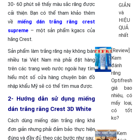
30- 60 phút sẽ thấy màu sắc răng được
GIẢN
và
cải thiện. Bạn có thể tham khảo thêm
HIỆU
về
miếng dán trắng răng crest
QUẢ
supreme
– một sản phẩm kgacs của
nhất
hãng Crest.
[Review]
Sản phẩm làm trắng răng này không bán
Kem
nhiều tại Việt Nam mà phải đặt hàng
đánh
trên các trang web nước ngoài hay tìm
răng
hiểu một số cửa hàng chuyên bán đồ
Optifresh
nhập khẩu Mỹ sẽ có thể tìm mua được.
giá bao
nhiêu, có
2- Hướng dẫn sử dụng miếng
mấy loại,
dán trắng răng Crest 3D White
có tốt
ko?
Cách dùng miếng dán trắng răng khá
đơn giản nhưng phải đảm bảo thực hiện
Kem
đúng và đầy đủ theo các bước như sau: