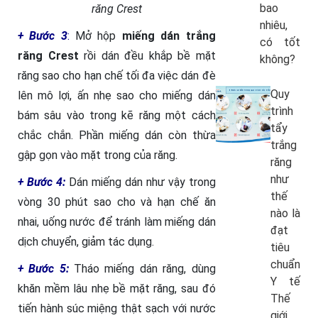
bao
răng Crest
nhiêu,
+ Bước 3
:
Mở hộp
miếng dán trắng
có tốt
răng Crest
rồi dán đều khắp bề mặt
không?
răng sao cho hạn chế tối đa việc dán đè
Quy
lên mô lợi, ấn nhẹ sao cho miếng dán
trình
bám sâu vào trong kẽ răng một cách
tẩy
chắc chắn. Phần miếng dán còn thừa
trắng
gập gọn vào mặt trong của răng.
răng
như
+ Bước 4:
Dán miếng dán như vậy trong
thế
vòng 30 phút sao cho và hạn chế ăn
nào là
nhai, uống nước để tránh làm miếng dán
đạt
dịch chuyển, giảm tác dụng.
tiêu
chuẩn
+ Bước 5:
Tháo miếng dán răng, dùng
Y tế
khăn mềm lâu nhẹ bề mặt răng, sau đó
Thế
tiến hành súc miệng thật sạch với nước
giới