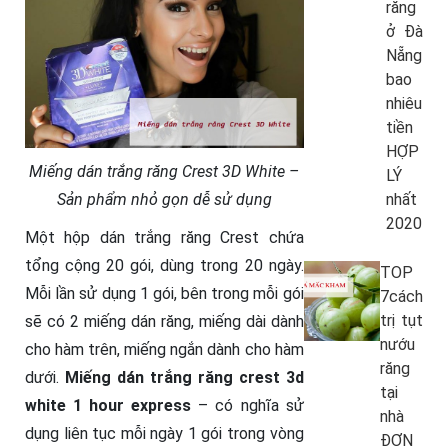
răng
ở Đà
Nẵng
bao
nhiêu
tiền
HỢP
Miếng dán trắng răng Crest 3D White –
LÝ
nhất
Sản phẩm nhỏ gọn dễ sử dụng
2020
Một hộp dán trắng răng Crest chứa
tổng cộng 20 gói, dùng trong 20 ngày.
TOP
Mỗi lần sử dụng 1 gói, bên trong mỗi gói
7cách
trị tụt
sẽ có 2 miếng dán răng, miếng dài dành
nướu
cho hàm trên, miếng ngắn dành cho hàm
răng
dưới.
Miếng dán trắng răng crest 3d
tại
white 1 hour express
– có nghĩa sử
nhà
dụng liên tục mỗi ngày 1 gói trong vòng
ĐƠN