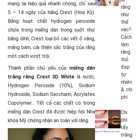
mang lại hiệu quả nhanh chóng, chỉ sau
răng
5 – 14 ngày của hãng Crest (Hoa Kỳ).
như
Bằng hoạt chất hydrogen peroxide
thế
nào?
chứa trong miếng dán trong suốt như
Cách
băng dính, Crest loại bỏ các vết ố vàng,
làm
mảng bám, cải thiện sắc trắng của răng
răng
một cách vượt trội.
thỏ
đẹp
Thành phần chủ yếu của
m
iếng dán
tự
trắng răng Crest 3D White
là nước,
nhiên
Hydrogen Peroxide (10%), Sodium
& chi
Hydroxide, Sodium Saccharin, Acrylates
phí
Copolymer… Tất cả các chất có trong
miếng dán Crest đã được hiệp hội Nha
Chi
phí
khoa Mỹ chứng nhận an toàn với răng.
tẩy
trắng