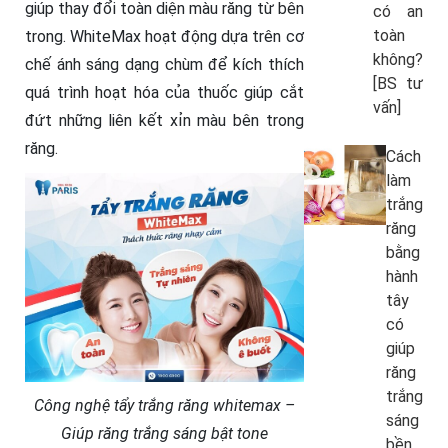
giúp thay đổi toàn diện màu răng từ bên
có an
toàn
trong. WhiteMax hoạt động dựa trên cơ
không?
chế ánh sáng dạng chùm để kích thích
[BS tư
quá trình hoạt hóa của thuốc giúp cắt
vấn]
đứt những liên kết xỉn màu bên trong
răng.
Cách
làm
trắng
răng
bằng
hành
tây
có
giúp
răng
trắng
Công nghệ tẩy trắng răng whitemax –
sáng
Giúp răng trắng sáng bật tone
bền