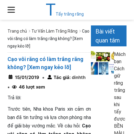
T
Tẩy trắng răng
Bài viết
Trang chủ
Tư Vấn Làm Trắng Răng
Cạo
vôi răng có làm trắng răng không? [Xem
quan tâm
ngay kẻo lỡ]
Mách
Cạo vôi răng có làm trắng răng
bạn
không? [Xem ngay kẻo lỡ]
Cách
giữ
15/01/2019
Tác giả:
dinhth
*
răng
46 lượt xem
*
trắng
sau
Trả lời:
khi
Trước tiên, Nha khoa Paris xin cảm ơn
tẩy
bạn đã tin tưởng và lựa chọn phòng nha
được
để giãi bày vướng mắc. Về câu hỏi:
Cạo
BỀN
MÀU