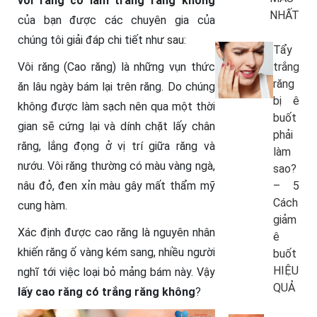
vôi răng có làm trắng răng không
NHẤT
của bạn được các chuyên gia của
chúng tôi giải đáp chi tiết như sau:
Tẩy
Vôi răng (Cao răng) là những vụn thức
trắng
răng
ăn lâu ngày bám lại trên răng. Do chúng
bị ê
không được làm sạch nên qua một thời
buốt
gian sẽ cứng lại và dính chặt lấy chân
phải
răng, lắng đọng ở vị trí giữa răng và
làm
nướu. Vôi răng thường có màu vàng ngà,
sao?
nâu đỏ, đen xỉn màu gây mất thẩm mỹ
– 5
Cách
cung hàm.
giảm
Xác định được cao răng là nguyên nhân
ê
khiến răng ố vàng kém sang, nhiều người
buốt
HIỆU
nghĩ tới việc loại bỏ mảng bám này. Vậy
QUẢ
lấy cao răng có trắng răng không
?