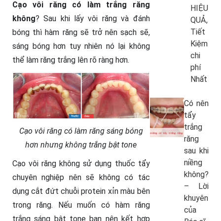
Cạo vôi răng có làm trắng răng
HIỆU
không
? Sau khi lấy vôi răng và đánh
QUẢ,
Tiết
bóng thì hàm răng sẽ trở nên sạch sẽ,
Kiệm
sáng bóng hơn tuy nhiên nó lại không
chi
thể làm răng trắng lên rõ ràng hơn.
phí
Nhất
Có nên
tẩy
trắng
Cạo vôi răng có làm răng sáng bóng
răng
hơn nhưng không trắng bật tone
sau khi
niềng
Cạo vôi răng không sử dụng thuốc tẩy
không?
chuyên nghiệp nên sẽ không có tác
– Lời
dụng cắt đứt chuỗi protein xỉn màu bên
khuyên
trong răng. Nếu muốn có hàm răng
của
trắng sáng bật tone bạn nên kết hợp