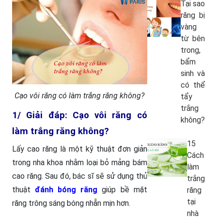
Tại sao
răng bị
vàng
từ bên
trong,
bẩm
sinh và
có thể
Cạo vôi răng có làm trắng răng không?
tẩy
trắng
1/ Giải đáp: Cạo vôi răng có
không?
làm trắng răng không?
15
Lấy cao răng là một kỹ thuật đơn giản
Cách
trong nha khoa nhằm loại bỏ mảng bám
làm
cao răng. Sau đó, bác sĩ sẽ sử dụng thủ
trắng
thuật
đánh bóng răng
giúp bề mặt
răng
tại
răng trông sáng bóng nhẵn mịn hơn.
nhà