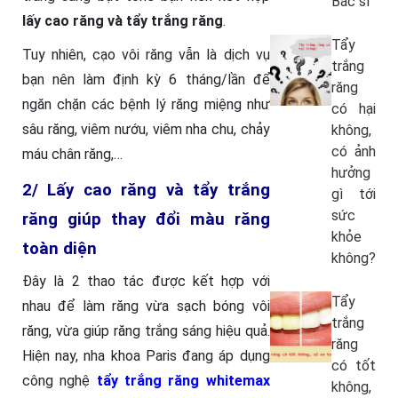
Bác sĩ
lấy cao răng và tẩy trắng răng
.
Tẩy
Tuy nhiên, cạo vôi răng vẫn là dịch vụ
trắng
bạn nên làm định kỳ 6 tháng/lần để
răng
ngăn chặn các bệnh lý răng miệng như
có hại
sâu răng, viêm nướu, viêm nha chu, chảy
không,
có ảnh
máu chân răng,…
hưởng
2/ Lấy cao răng và tẩy trắng
gì tới
sức
răng giúp thay đổi màu răng
khỏe
toàn diện
không?
Đây là 2 thao tác được kết hợp với
Tẩy
nhau để làm răng vừa sạch bóng vôi
trắng
răng, vừa giúp răng trắng sáng hiệu quả.
răng
Hiện nay, nha khoa Paris đang áp dụng
có tốt
công nghệ
tẩy trắng răng whitemax
không,